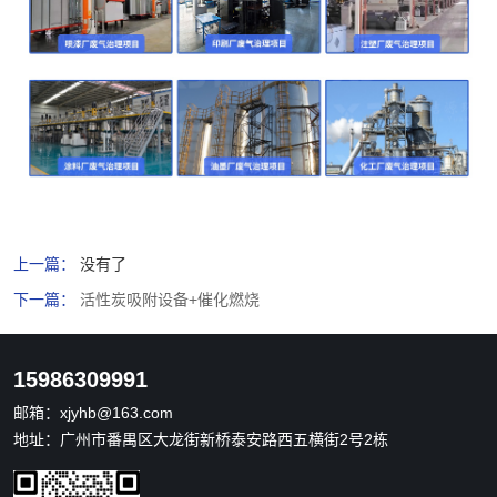
上一篇：
没有了
下一篇：
活性炭吸附设备+催化燃烧
15986309991
邮箱：
xjyhb@163.com
地址：广州市番禺区大龙街新桥泰安路西五横街2号2栋