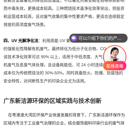
依赖贵金属催化剂降低燃烧温度，不过催化剂易受硫化物等杂质影响
而中毒失效，更换成本较高。三种燃烧技术虽净化效率突出，但投资
和运营成本较高，且对废气收集的集中性要求严格，更适合连续稳定
排放的高浓度废气场景。
可以介绍下你们的产品么？
四、UV 光解净化法
：利用高能 UV 紫外线光束产生臭氧，通过臭氧
的强氧化性降解有机废气，最终转化为低分子化合物、CO₂和 H₂O。
该技术净化效率可达 90% 以上，适用于中低浓度、大气量的多种有
机废气及恶臭气体处理，且设备耗能低、可 24 小时连续运行，运行
成本仅为传统燃烧法的 30%-50%，同时具备防火、防爆、防腐蚀的
安全特性，对间断性生产的印染企业尤为适用。
广东新洁源环保的区域实践与技术创新
在粤港澳大湾区环保产业快速发展的背景下，广东新洁源环保作为
区域内专注于工业废气治理的企业，结合服饰面料印染行业的废气排