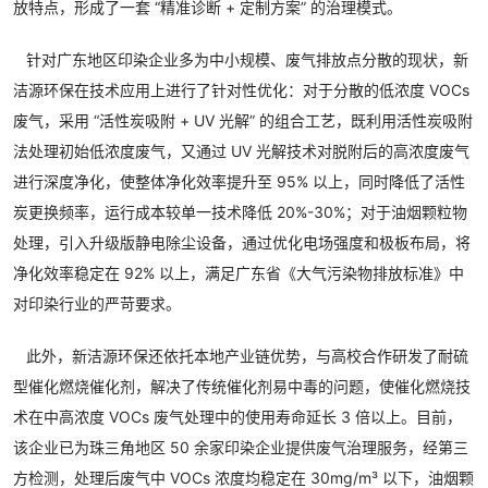
放特点，形成了一套 “精准诊断 + 定制方案” 的治理模式。
针对广东地区印染企业多为中小规模、废气排放点分散的现状，新
洁源环保在技术应用上进行了针对性优化：对于分散的低浓度 VOCs
废气，采用 “活性炭吸附 + UV 光解” 的组合工艺，既利用活性炭吸附
法处理初始低浓度废气，又通过 UV 光解技术对脱附后的高浓度废气
进行深度净化，使整体净化效率提升至 95% 以上，同时降低了活性
炭更换频率，运行成本较单一技术降低 20%-30%；对于油烟颗粒物
处理，引入升级版静电除尘设备，通过优化电场强度和极板布局，将
净化效率稳定在 92% 以上，满足广东省《大气污染物排放标准》中
对印染行业的严苛要求。
此外，新洁源环保还依托本地产业链优势，与高校合作研发了耐硫
型催化燃烧催化剂，解决了传统催化剂易中毒的问题，使催化燃烧技
术在中高浓度 VOCs 废气处理中的使用寿命延长 3 倍以上。目前，
该企业已为珠三角地区 50 余家印染企业提供废气治理服务，经第三
方检测，处理后废气中 VOCs 浓度均稳定在 30mg/m³ 以下，油烟颗