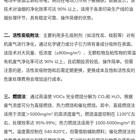
电场中使烟尘颗粒带电，进而在电场力作用下被捕获。数据显示，该
技术对油烟的净化效率可达 90% 以上，适用于各类印染生产线的油
烟处理环节，具有稳定可靠、操作简便的优势。
二、活性炭吸附法
：主要利用多孔吸附剂（如活性炭、硅胶等）对有
机废气进行净化，通过化学键力或分子引力将有害成分吸附在表面。
该技术对大风量、低浓度（≤800mg/m³）、无颗粒物及粘性物的常温
有机废气净化率可达 90% 以上，且初期投资较低、操作简单。但需
注意的是，活性炭吸附饱和后需定期更换，更换成本及饱和活性炭的
危废处理费用会增加运行成本。
三、燃烧法
：通过高温使 VOCs 完全燃烧分解为 CO₂和 H₂O，根据
废气浓度可分为直接燃烧、热力燃烧和催化燃烧。其中，直接燃烧法
适用于浓度＞5000mg/m³ 的高浓度废气，燃烧温度控制在 1100℃左
右，处理效率达 95%-99%；热力燃烧法适用于 1000-5000mg/m³ 的
废气，温度需控制在 540-820℃，但需借助辅助燃料；催化燃烧法则