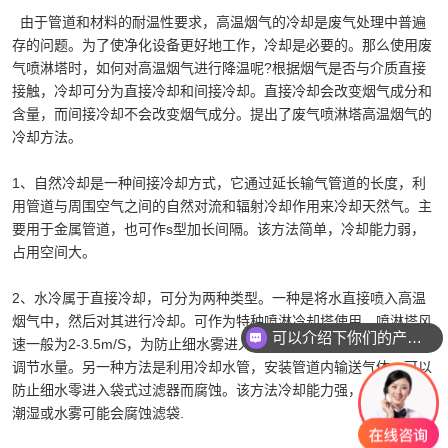
由于管道和材料的耐温性要求，高温烟气的冷却是废气处理中普遍
存的问题。为了使净化设备更好地工作，冷却是必要的。那么使用废
气喷淋塔时，如何对高温烟气进行降温呢?根据烟气是否与介质直接
接触，冷却可分为直接冷却和间接冷却。直接冷却会改变烟气成分和
含量，而间接冷却不会改变烟气成分。提出了废气喷淋塔高温烟气的
冷却方法。
1、自然冷却是一种间接冷却方式，它通过延长输气管道的长度，利
用管道与周围空气之间的自然对流和辐射冷却作用来冷却天然气。主
要用于金属管道，也可作s型加长间隔。该方法简单，冷却能力弱，
占用空间大。
2、水冷属于直接冷却，可分为两种类型。一种是将水直接喷入高温
烟气中，然后对其进行冷却。可作为特种喷淋冷却塔使用。喷淋塔风
可以介绍下你们的产品么？
速一般为2-3.5m/S，为防止细水雾进入袋式除尘器，可采用温控系统
调节水量。另一种方法是利用冷却水管，安装管道内输送气体，可以
防止细水零进入袋式过滤器而腐蚀。该方法冷却能力强，占地有积小
潮湿或水雾可能会腐蚀滤袋.