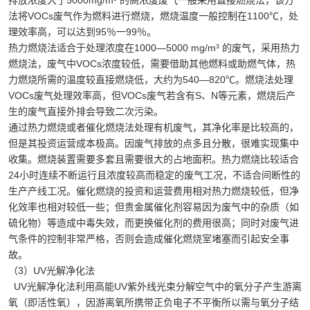
排放浓度大于5000mg/m³ 的高浓度废气一般采用直接燃烧法，该方
法将VOCs废气作为燃料进行燃烧，燃烧温度一般控制在1100℃，处
理效率高，可以达到95％一99％。
热力燃烧法适合于处理浓度在1000—5000 mg/m³ 的废气，采用热力
燃烧法，废气中VOCs浓度较低，需要借助其他燃料或助燃气体，热
力燃烧所需的温度较直接燃烧低，大约为540—820℃。燃烧法处理
VOCs废气处理效率高，但VOCs废气若含有S、N等元素，燃烧后产
生的废气直接外排会导致二次污染。
通过热力燃烧或者催化燃烧法处理有机废气，其净化率是比较高的，
但是其投资运营成本极高。因废气排放的点多且分散，很难实现集中
收集。燃烧装置需要多套且需要很大的占地面积。热力燃烧比较适合
24小时连续不断运行且浓度较高而稳定的废气工况，不适合间断性的
生产产线工况。催化燃烧的投资和运营费用相对热力燃烧较低，但净
化效率也相对较低一些；但贵金属催化剂容易因为废气中的杂质（如
硫化物）等造成中毒失效，而更换催化剂的费用很高；同时对废气进
气条件的控制非常严格，否则会造成催化燃烧室堵塞而引起安全事
故。
（3）UV光解净化法
UV光解净化法利用高能UV紫外线光束分解空气中的氧分子产生游离
氧（即活性氧），因游离氧所携带正负电子不平衡所以需与氧分子结