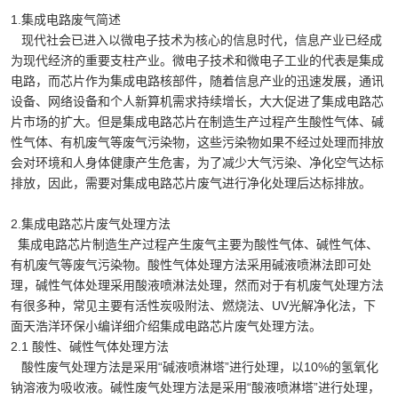
1.集成电路废气简述
现代社会已进入以微电子技术为核心的信息时代，信息产业已经成
为现代经济的重要支柱产业。微电子技术和微电子工业的代表是集成
电路，而芯片作为集成电路核部件，随着信息产业的迅速发展，通讯
设备、网络设备和个人新算机需求持续增长，大大促进了集成电路芯
片市场的扩大。但是集成电路芯片在制造生产过程产生酸性气体、碱
性气体、有机废气等废气污染物，这些污染物如果不经过处理而排放
会对环境和人身体健康产生危害，为了减少大气污染、净化空气达标
排放，因此，需要对集成电路芯片废气进行净化处理后达标排放。
2.集成电路芯片废气处理方法
集成电路芯片制造生产过程产生废气主要为酸性气体、碱性气体、
有机废气等废气污染物。酸性气体处理方法采用碱液喷淋法即可处
理，碱性气体处理采用酸液喷淋法处理，然而对于有机废气处理方法
有很多种，常见主要有活性炭吸附法、燃烧法、UV光解净化法，下
面天浩洋环保小编详细介绍集成电路芯片废气处理方法。
2.1 酸性、碱性气体处理方法
酸性废气处理方法是采用“碱液喷淋塔”进行处理，以10%的氢氧化
钠溶液为吸收液。碱性废气处理方法是采用“酸液喷淋塔”进行处理，