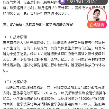
可以介绍下你们的产品么？
的废气为例，设备运行的电费每月约为 3600 元（按工业用电 1 元 /
度，每天运行 8 小时，每月运行 30 天计算），营养液补充费用每月
约 1000 元，总计每月运行成本约 4600 元。
三、UV 光解 - 活性炭吸附 - 化学洗涤联合方案
（一）技术原理
废气首先进入 UV 光解设备，利用高能紫外线光束分解废气中的氧分
子产生臭氧，臭氧与有机废气、恶臭气体发生光解氧化反应，将其降
解为小分子物质。经过 UV 光解初步处理后的废气再进入活性炭吸附
装置，进一步吸附残留的有机污染物。最后，对于可能存在的酸性或
碱性污染物，通过化学洗涤塔进行中和处理，确保最终排放的气体达
标。
（二）方案优势
该联合方案处理效果稳定可靠，对各类皮革加工废气成分都能有效
去除，整体净化效率可达 92% 以上。UV 光解和活性炭吸附设备操作
简单，化学洗涤塔的运行成本较低。以处理风量为 18000m³/h 的废
气为例，化学洗涤塔每月消耗的化学药剂费用约为 1500 元（按照每