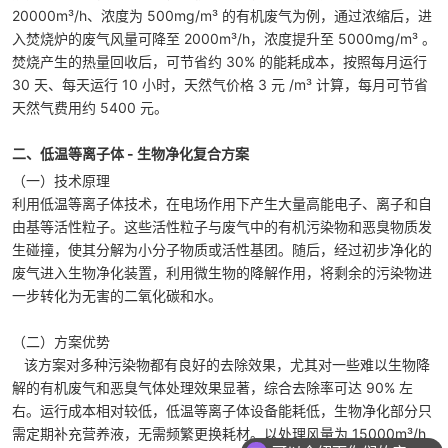
20000m³/h、浓度为 500mg/m³ 的有机废气为例，通过浓缩后，进
入焚烧炉的废气风量可降至 2000m³/h，浓度提升至 5000mg/m³ 。
焚烧产生的热量回收后，可节省约 30% 的能耗成本，按照每月运行
30 天、每天运行 10 小时，天然气价格 3 元 /m³ 计算，每月可节省
天然气费用约 5400 元。
二、低温等离子体 - 生物净化复合方案
（一）技术原理
利用低温等离子体技术，在电场作用下产生大量高能电子、离子和自
由基等活性粒子。这些活性粒子与废气中的有机污染物和恶臭物质发
生碰撞，使其分解为小分子物质或活性基团。随后，经过初步净化的
废气进入生物净化装置，利用微生物的降解作用，将剩余的污染物进
一步转化为无害的二氧化碳和水。
（二）方案优势
该方案对多种污染物都有良好的去除效果，尤其对一些难以生物降
解的有机废气和恶臭气体处理效果显著，综合去除率可达 90% 左
右。运行成本相对较低，低温等离子体设备能耗低，生物净化部分只
需定期补充营养液，无需频繁更换耗材。以处理风量为 15000m³/h