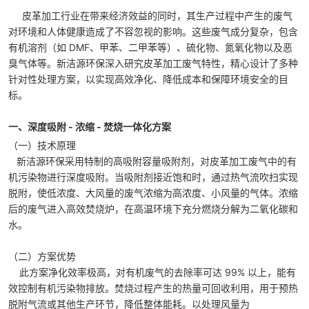
皮革加工行业在带来经济效益的同时，其生产过程中产生的废气
对环境和人体健康造成了不容忽视的影响。这些废气成分复杂，包含
有机溶剂（如 DMF、甲苯、二甲苯等）、硫化物、氮氧化物以及恶
臭气体等。新洁源环保深入研究皮革加工废气特性，精心设计了多种
针对性处理方案，以实现高效净化、降低成本和保障环境安全的目
标。
一、深度吸附 - 浓缩 - 焚烧一体化方案
（一）技术原理
新洁源环保采用特制的高吸附容量吸附剂，对皮革加工废气中的有
机污染物进行深度吸附。当吸附剂接近饱和时，通过热气流吹扫实现
脱附，使低浓度、大风量的废气浓缩为高浓度、小风量的气体。浓缩
后的废气进入高效焚烧炉，在高温环境下充分燃烧分解为二氧化碳和
水。
（二）方案优势
此方案净化效率极高，对有机废气的去除率可达 99% 以上，能有
效控制有机污染物排放。焚烧过程产生的热量可回收利用，用于预热
脱附气流或其他生产环节，降低整体能耗。以处理风量为